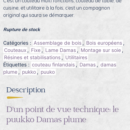
C’est un couteau multi fonctions, couteau de table, de
cuisine, et utilitaire à la fois, c’est un compagnon
original qui saura se démarquer.
Rupture de stock
Catégories :
Assemblage de bois
,
Bois européens
,
Couteaux
,
Fixe
,
Lame Damas
,
Montage sur soie
,
Résines et stabilisations
,
Utilitaires
Étiquettes :
couteau finlandais
,
Damas
,
damas
plume
,
pukko
,
puuko
Description
D’un point de vue technique: le
puukko Damas plume