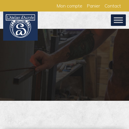
Aller
Panneau de gestion des cookies
Mon compte
Panier
Contact
au
contenu