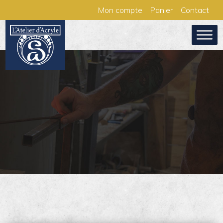
Aller
Panneau de gestion des cookies
Mon compte
Panier
Contact
au
contenu