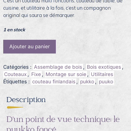
C’est un couteau multi fonctions, couteau de table, de
cuisine, et utilitaire à la fois, c’est un compagnon
original qui saura se démarquer.
1 en stock
quantité
Ajouter au panier
de
Le
Naalien
Catégories :
Assemblage de bois
,
Bois exotiques
,
83,
Couteaux
,
Fixe
,
Montage sur soie
,
Utilitaires
le
Étiquettes :
couteau finlandais
,
pukko
,
puuko
puukko
ébène
Description
verte
D’un point de vue technique: le
puukko foncé