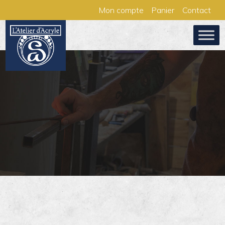
Aller
Panneau de gestion des cookies
Mon compte
Panier
Contact
au
contenu