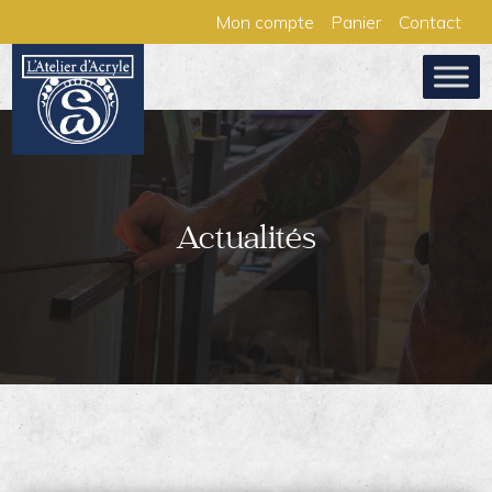
Aller
Panneau de gestion des cookies
Mon compte
Panier
Contact
au
contenu
Actualités