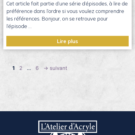
Cet article fait partie d’une série d’épisodes, à lire de
préférence dans l’ordre si vous voulez comprendre
les références. Bonjour, on se retrouve pour
l’épisode …
Lire plus
Navigation
Page
Page
Page
1
2
…
6
→
suivant
des
articles