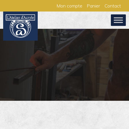
Aller
Panneau de gestion des cookies
Mon compte
Panier
Contact
au
contenu