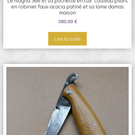
Le Nagha 366 et sa pochette en cuir, couteau pliant
en robinier faux-acacia patiné et sa lame damas
maison
380.00
€
Lire la suite