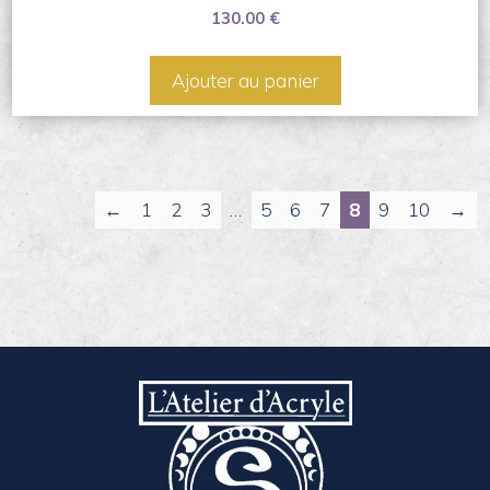
130.00
€
Ajouter au panier
←
1
2
3
…
5
6
7
8
9
10
→