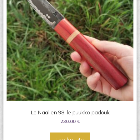
Le Naalien 98, le puukko padouk
230.00
€
Lire la suite