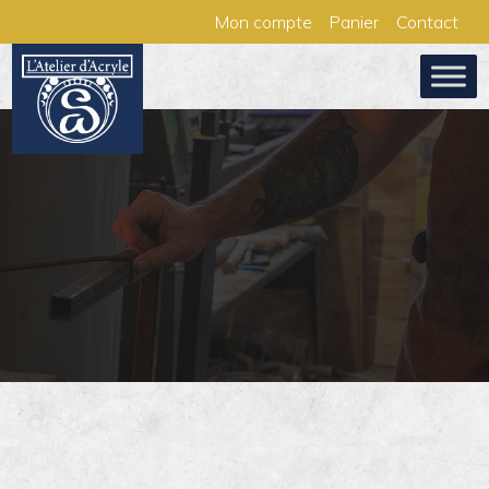
Aller
Panneau de gestion des cookies
Mon compte
Panier
Contact
au
contenu