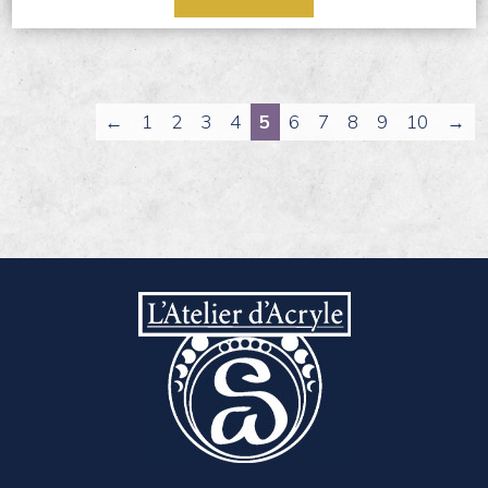
←
1
2
3
4
5
6
7
8
9
10
→