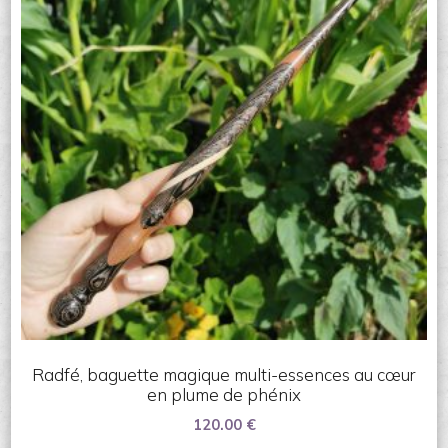
Radfé, baguette magique multi-essences au cœur
en plume de phénix
120.00
€