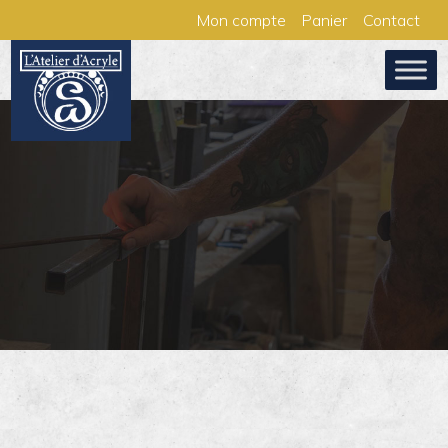
Aller
Panneau de gestion des cookies
Mon compte
Panier
Contact
au
contenu