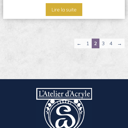
Lire la suite
←
1
2
3
4
→