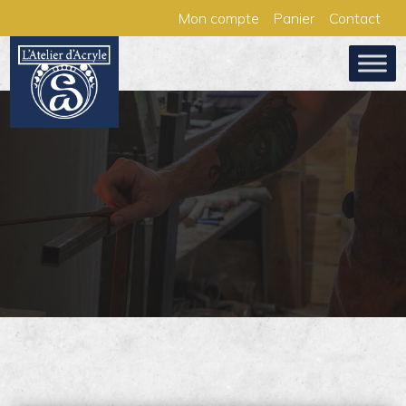
Aller
Panneau de gestion des cookies
Mon compte
Panier
Contact
au
contenu