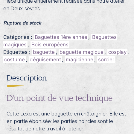
Pièce unique entièrement réalisée dans notre atelier
en Deux-sèvres.
Rupture de stock
Catégories :
Baguettes 1ère année
,
Baguettes
magiques
,
Bois européens
Étiquettes :
baguette
,
baguette magique
,
cosplay
,
costume
,
déguisement
,
magicienne
,
sorcier
Description
D’un point de vue technique
Cette Lexa est une baguette en châtaignier. Elle est
en partie ébonisée: les parties noircies sont le
résultat de notre travail à l’atelier.