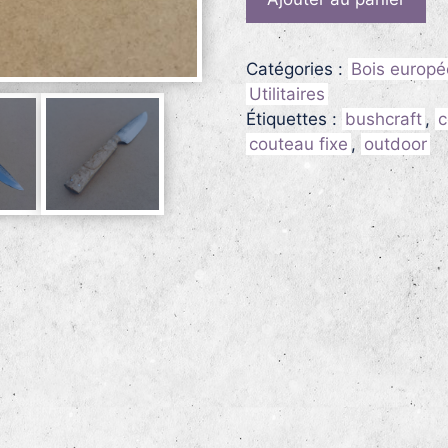
de
L'Officiel
de
Catégories :
Bois europ
Mest
Utilitaires
170,
Étiquettes :
bushcraft
,
c
couteau
couteau fixe
,
outdoor
en
bouleau
madré