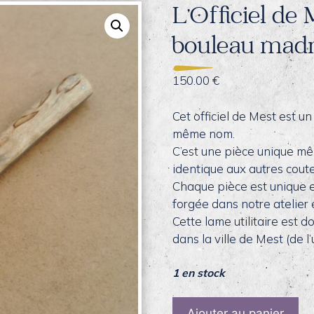
L’Officiel de
bouleau mad
150.00
€
Cet officiel de Mest est u
même nom.
C’est une pièce unique m
identique aux autres coute
Chaque pièce est unique et
forgée dans notre atelier
Cette lame utilitaire est d
dans la ville de Mest (de l’
1 en stock
quantité
Ajouter au panier