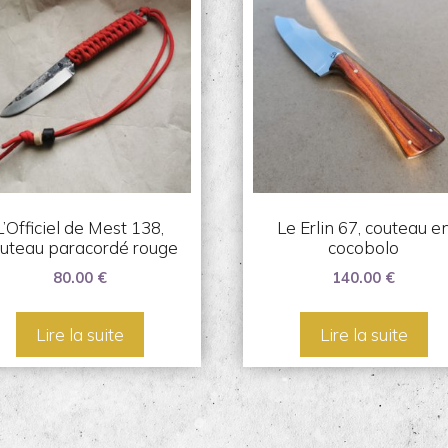
L’Officiel de Mest 138,
Le Erlin 67, couteau e
uteau paracordé rouge
cocobolo
80.00
€
140.00
€
Lire la suite
Lire la suite