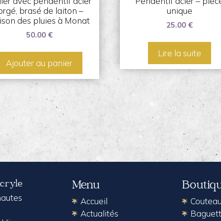
lier avec pendentif acier
Pendentif acier – pièc
orgé, brasé de laiton –
unique
ison des pluies à Monat
25.00
€
50.00
€
Lire la suite
Ajouter au panier
Acryle
Menu
Boutiq
 hautes
Accueil
Coutea
Actualités
Baguett