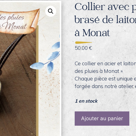
Collier avec 
brasé de lait
à Monat
50.00
€
Ce collier en acier et laito
des pluies à Monat ».
Chaque pièce est unique et
forgée dans notre atelier
1 en stock
quantité
Ajouter au panier
de
Collier