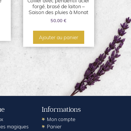
e
Collier avec pendentif acier
forgé, brasé de laiton –
Saison des pluies à Monat
50.00
€
Ajouter au panier
ue
Informations
ux
Mon compte
es magiques
Panier