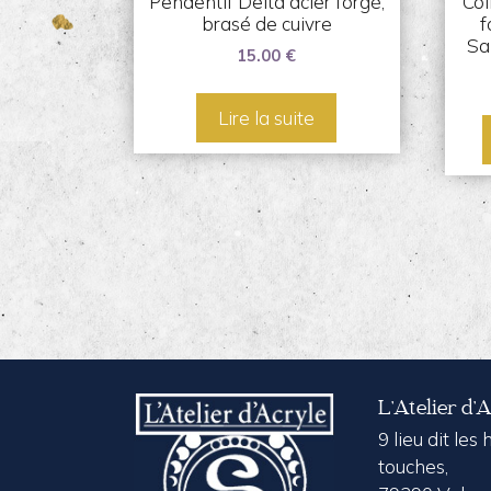
Pendentif Delta acier forgé,
Col
brasé de cuivre
f
Sa
15.00
€
Lire la suite
L’Atelier d’
9 lieu dit les
touches,