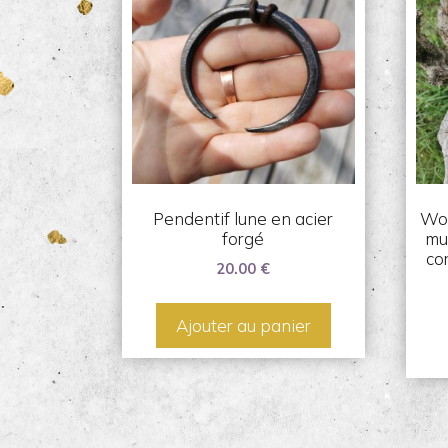
Pendentif lune en acier
Wol
forgé
mu
co
20.00
€
Ajouter au panier