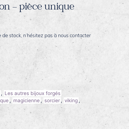
ton – pièce unique
re de stock, n’hésitez pas à nous contacter
,
Les autres bijoux forgés
ique
,
magicienne
,
sorcier
,
viking
,