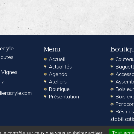
Acryle
Menu
Boutiq
 hautes
Accueil
Coutea
Actualités
Baguett
 Vignes
Agenda
Accesso
Ateliers
Assembl
17
Boutique
Bois eu
ieracryle.com
Présentation
Bois ex
Paraco
Résines
stabilisat
Tout acce
e le contrôle sur ceux que vous souhaitez activer