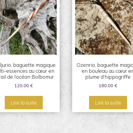
jurio, baguette magique
Ozenrio, baguette magi
lti-essences au cœur en
en bouleau au cœur e
rail de l’océan Bolbomur
plume d’hippogriffe
120.00
€
180.00
€
Lire la suite
Lire la suite