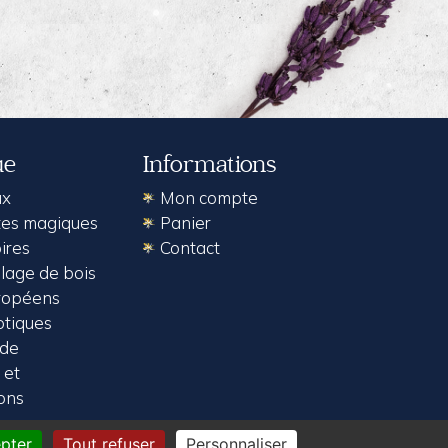
ue
Informations
ux
Mon compte
es magiques
Panier
ires
Contact
age de bois
ropéens
otiques
rde
 et
ions
pter
Tout refuser
Personnaliser