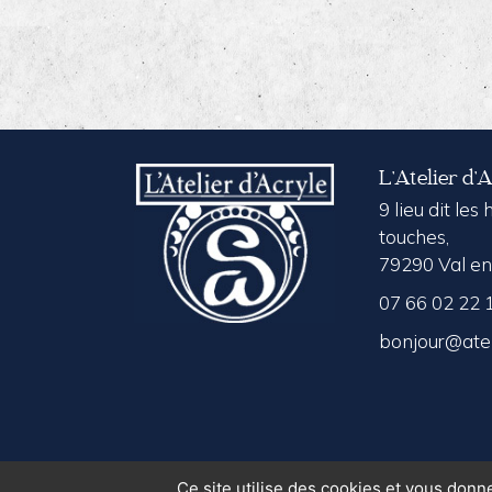
L’Atelier d’
9 lieu dit les
touches,
79290 Val en
07 66 02 22 
bonjour@atel
Ce site utilise des cookies et vous donn