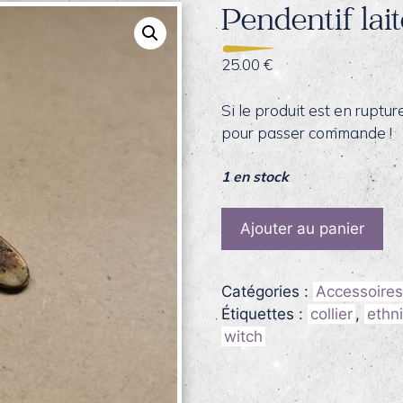
Pendentif lai
25.00
€
Si le produit est en ruptu
pour passer commande !
1 en stock
quantité
Ajouter au panier
de
Pendentif
laiton
Catégories :
Accessoires
-
Étiquettes :
collier
,
ethn
pièce
witch
unique