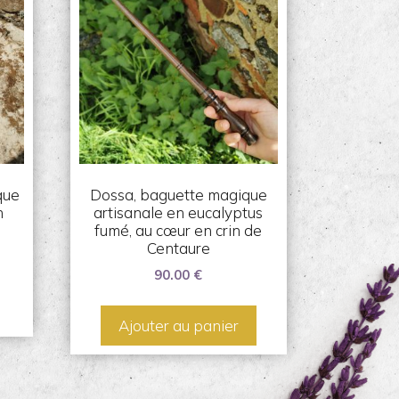
que
Dossa, baguette magique
n
artisanale en eucalyptus
fumé, au cœur en crin de
Centaure
90.00
€
Ajouter au panier