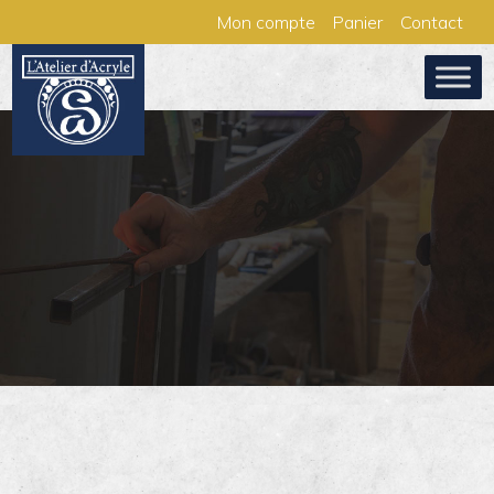
Aller
Panneau de gestion des cookies
Mon compte
Panier
Contact
au
contenu