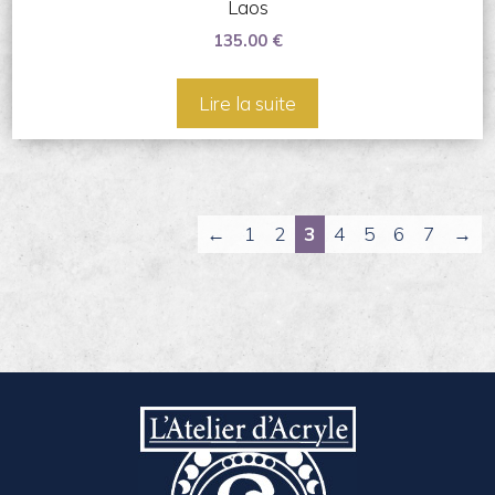
Laos
135.00
€
Lire la suite
←
1
2
3
4
5
6
7
→