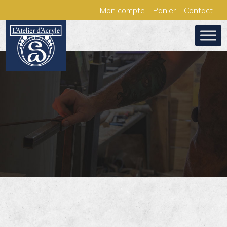
Aller
Panneau de gestion des cookies
Mon compte
Panier
Contact
au
contenu