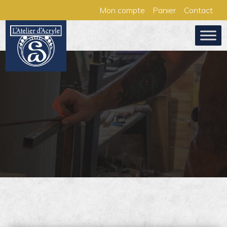
Aller
Panneau de gestion des cookies
Mon compte
Panier
Contact
au
contenu