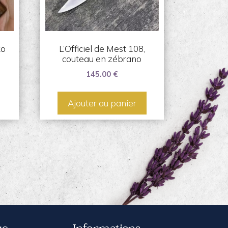
ko
L’Officiel de Mest 108,
couteau en zébrano
145.00
€
Ajouter au panier