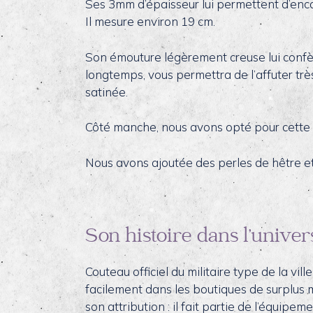
Ses 3mm d’épaisseur lui permettent d’encais
Il mesure environ 19 cm.
Son émouture légèrement creuse lui confère
longtemps, vous permettra de l’affuter très
satinée.
Côté manche, nous avons opté pour cette p
Nous avons ajoutée des perles de hêtre et 
Son histoire dans l’univer
Couteau officiel du militaire type de la vil
facilement dans les boutiques de surplus mil
son attribution : il fait partie de l’équip