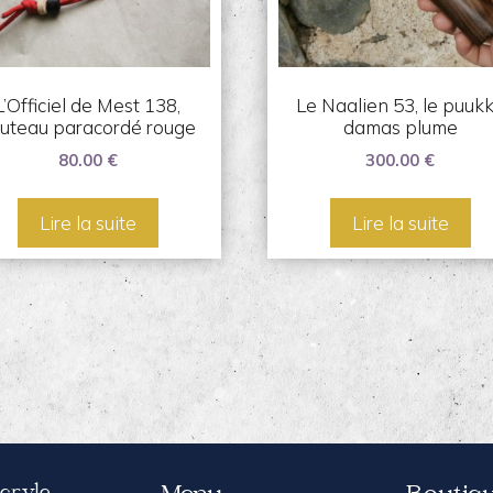
L’Officiel de Mest 138,
Le Naalien 53, le puuk
uteau paracordé rouge
damas plume
80.00
€
300.00
€
Lire la suite
Lire la suite
Acryle