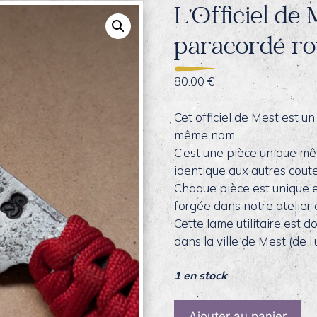
L’Officiel de 
paracordé r
80.00
€
Cet officiel de Mest est u
même nom.
C’est une pièce unique m
identique aux autres coute
Chaque pièce est unique et
forgée dans notre atelier
Cette lame utilitaire est d
dans la ville de Mest (de l’
1 en stock
quantité
Ajouter au panier