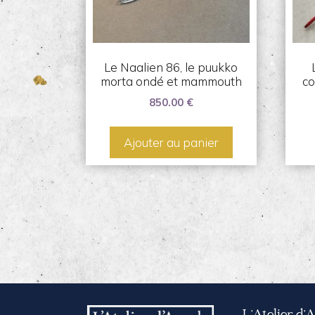
Le Naalien 86, le puukko
morta ondé et mammouth
co
850.00
€
Ajouter au panier
L’Atelier d’