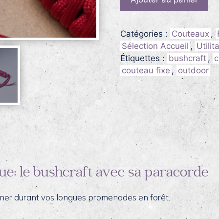
de
L'Officiel
de
Catégories :
Couteaux
,
Mest
Sélection Accueil
,
Utilit
163,
Étiquettes :
bushcraft
,
c
couteau
couteau fixe
,
outdoor
paracordé
rouge
ue: le bushcraft avec sa paracorde
ner durant vos longues promenades en forêt.