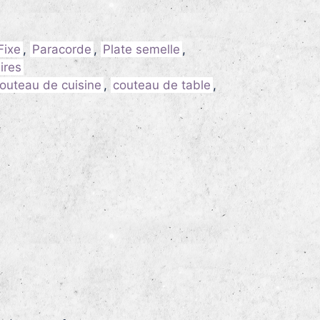
Fixe
,
Paracorde
,
Plate semelle
,
aires
outeau de cuisine
,
couteau de table
,