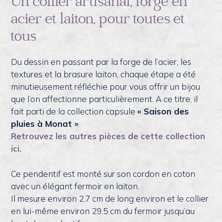
Un collier artisanal, forgé en
Saison
acier et laiton, pour toutes et
des
pluies
tous
à
Monat
Du dessin en passant par la forge de l’acier, les
textures et la brasure laiton, chaque étape a été
minutieusement réfléchie pour vous offrir un bijou
que l’on affectionne particulièrement. A ce titre, il
fait parti de la collection capsule
« Saison des
pluies à Monat »
.
Retrouvez les autres pièces de cette collection
ici.
Ce pendentif est monté sur son cordon en coton
avec un élégant fermoir en laiton.
Il mesure environ 2.7 cm de long environ et le collier
en lui-même environ 29.5 cm du fermoir jusqu’au