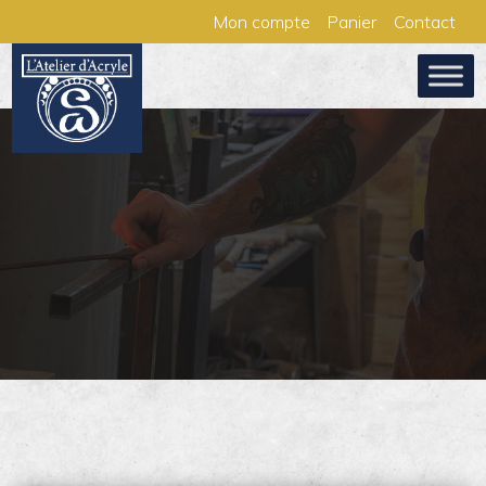
Aller
Panneau de gestion des cookies
Mon compte
Panier
Contact
au
contenu