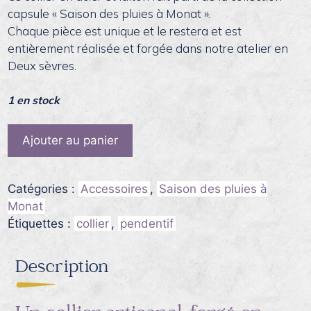
capsule « Saison des pluies à Monat ».
Chaque pièce est unique et le restera et est
entièrement réalisée et forgée dans notre atelier en
Deux sèvres.
1 en stock
quantité
Ajouter au panier
de
Collier
avec
Catégories :
Accessoires
,
Saison des pluies à
pendentif
Monat
acier
Étiquettes :
collier
,
pendentif
forgé,
brasé
Description
de
laiton
-