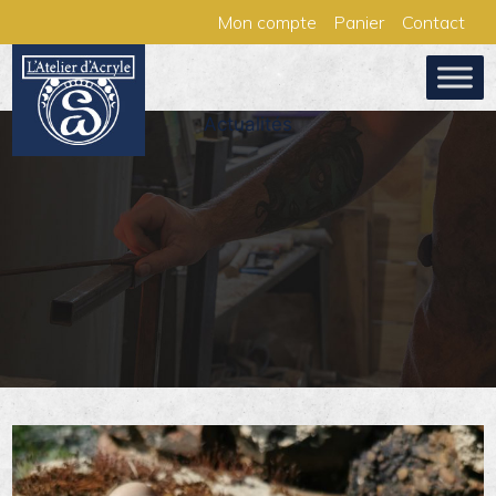
Aller
Panneau de gestion des cookies
Mon compte
Panier
Contact
au
contenu
Actualités