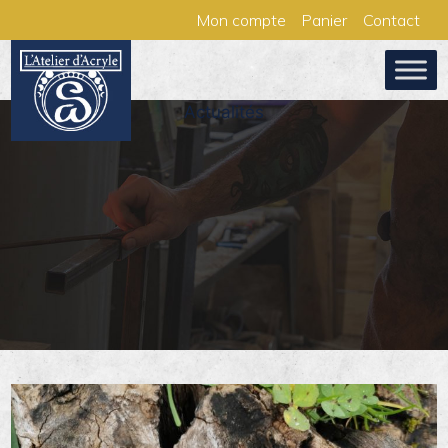
Aller
Panneau de gestion des cookies
Mon compte
Panier
Contact
au
contenu
Actualités