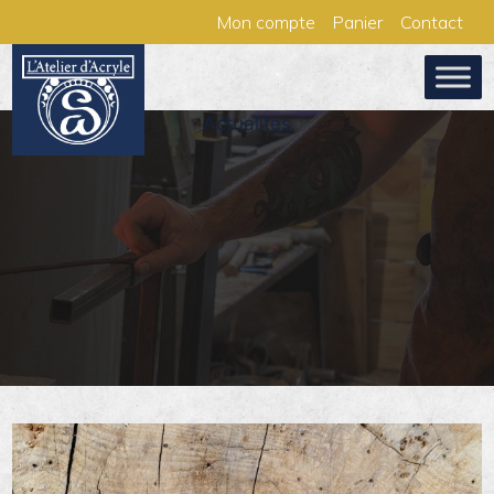
Aller
Panneau de gestion des cookies
Mon compte
Panier
Contact
au
contenu
Actualités