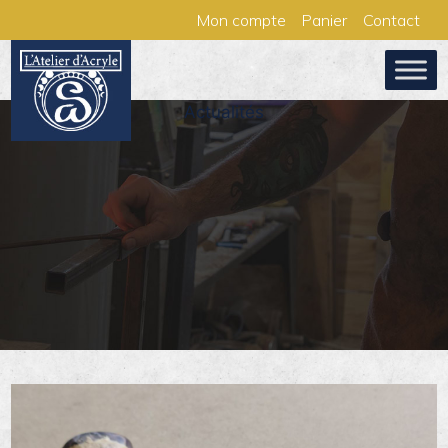
Aller
Panneau de gestion des cookies
Mon compte
Panier
Contact
au
contenu
Actualités