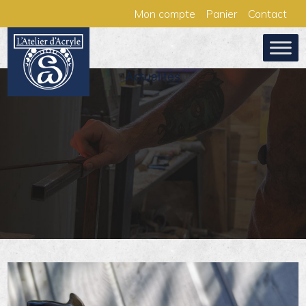
Aller
Panneau de gestion des cookies
Mon compte
Panier
Contact
au
contenu
Actualités